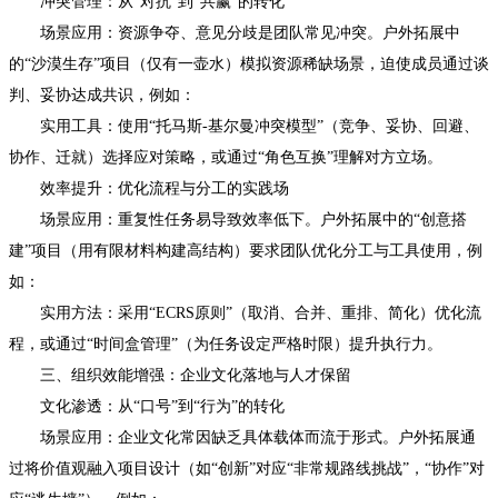
冲突管理：从“对抗”到“共赢”的转化
场景应用：资源争夺、意见分歧是团队常见冲突。户外拓展中
的“沙漠生存”项目（仅有一壶水）模拟资源稀缺场景，迫使成员通过谈
判、妥协达成共识，例如：
实用工具：使用“托马斯-基尔曼冲突模型”（竞争、妥协、回避、
协作、迁就）选择应对策略，或通过“角色互换”理解对方立场。
效率提升：优化流程与分工的实践场
场景应用：重复性任务易导致效率低下。户外拓展中的“创意搭
建”项目（用有限材料构建高结构）要求团队优化分工与工具使用，例
如：
实用方法：采用“ECRS原则”（取消、合并、重排、简化）优化流
程，或通过“时间盒管理”（为任务设定严格时限）提升执行力。
三、组织效能增强：企业文化落地与人才保留
文化渗透：从“口号”到“行为”的转化
场景应用：企业文化常因缺乏具体载体而流于形式。户外拓展通
过将价值观融入项目设计（如“创新”对应“非常规路线挑战”，“协作”对