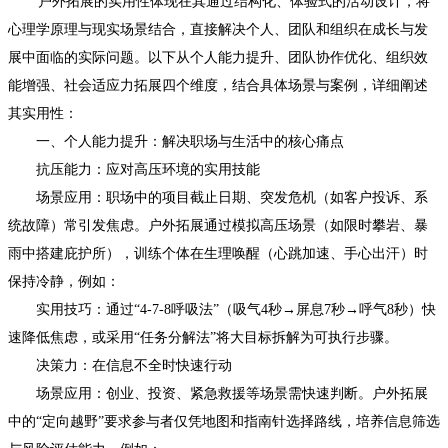
户外拓展的实用性体现在其通过结构化、体验式的活动设计，将
心理学原理与现实场景结合，直接解决个人、团队和组织在成长与发
展中面临的实际问题。以下从个人能力提升、团队协作优化、组织效
能增强、社会适应力拓展四个维度，结合具体场景与案例，详细阐述
其实用性：
一、个人能力提升：解决职场与生活中的核心痛点
抗压能力：应对高压环境的实用技能
场景应用：职场中的项目截止日期、突发危机（如客户投诉、系
统故障）常引发焦虑。户外拓展通过模拟高压场景（如限时攀岩、暴
雨中搭建庇护所），训练个体在生理唤醒（心跳加速、手心出汗）时
保持冷静，例如：
实用技巧：通过“4-7-8呼吸法”（吸气4秒→屏息7秒→呼气8秒）快
速降低焦虑，或采用“任务分解法”将大目标拆解为可执行步骤。
决策力：在信息不全时快速行动
场景应用：创业、投资、紧急救援等场景需快速判断。户外拓展
中的“定向越野”要求参与者仅凭地图和指南针选择路线，培养信息筛选