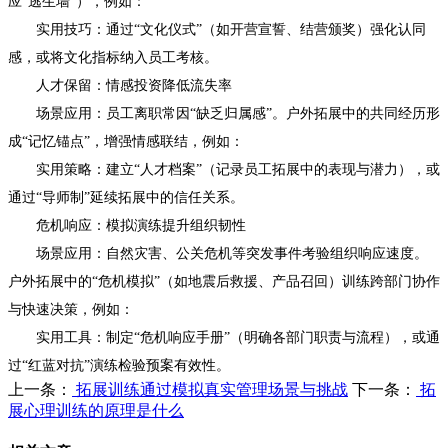
应“逃生墙”），例如：
实用技巧：通过“文化仪式”（如开营宣誓、结营颁奖）强化认同
感，或将文化指标纳入员工考核。
人才保留：情感投资降低流失率
场景应用：员工离职常因“缺乏归属感”。户外拓展中的共同经历形
成“记忆锚点”，增强情感联结，例如：
实用策略：建立“人才档案”（记录员工拓展中的表现与潜力），或
通过“导师制”延续拓展中的信任关系。
危机响应：模拟演练提升组织韧性
场景应用：自然灾害、公关危机等突发事件考验组织响应速度。
户外拓展中的“危机模拟”（如地震后救援、产品召回）训练跨部门协作
与快速决策，例如：
实用工具：制定“危机响应手册”（明确各部门职责与流程），或通
过“红蓝对抗”演练检验预案有效性。
上一条：
拓展训练通过模拟真实管理场景与挑战
下一条：
拓
展心理训练的原理是什么