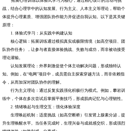
拓展心理训练以体验式学习为核心，通过精心设计的活动与挑
战，结合心理学中的认知发展、行为主义、人本主义等理论，帮助个
体提升心理素质、增强团队协作能力并促进自我认知。以下是其关键
原理：
1. 体验式学习：从实践中构建认知
核心逻辑：拓展训练通过模拟真实或极限情境（如高空项目、团
队协作任务），让参与者直接体验挑战、失败与成功，而非被动接受
理论灌输。
认知发展理论：外界刺激促使个体主动解决问题，形成独特认
知。例如，在“电网”项目中，成员需自主探索穿越方法，而非依赖指
令，从而加深对团队协作的理解。
行为主义理论：通过反复实践强化积极行为模式。例如，攀岩训
练中，个体在多次尝试后掌握平衡技巧，形成肌肉记忆与心理韧性。
2. 情绪唤起与生理交互：强化体验深度
生理唤起机制：适度挑战（如高空断桥）引发肾上腺素分泌，提
升生理唤醒水平。当任务完成时，生理兴奋与成就感交织，形成强烈