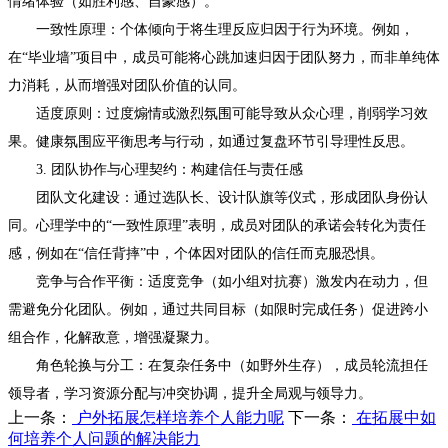
情绪体验（如胜利感、自豪感）。
一致性原理：个体倾向于将生理反应归因于行为环境。例如，
在“毕业墙”项目中，成员可能将心跳加速归因于团队努力，而非单纯体
力消耗，从而增强对团队价值的认同。
适度原则：过度煽情或激烈氛围可能导致从众心理，削弱学习效
果。健康氛围应平衡思考与行动，如通过复盘环节引导理性反思。
3. 团队协作与心理契约：构建信任与责任感
团队文化建设：通过选队长、设计队旗等仪式，形成团队身份认
同。心理学中的“一致性原理”表明，成员对团队的承诺会转化为责任
感，例如在“信任背摔”中，个体因对团队的信任而克服恐惧。
竞争与合作平衡：适度竞争（如小组对抗赛）激发内在动力，但
需避免分化团队。例如，通过共同目标（如限时完成任务）促进跨小
组合作，化解敌意，增强凝聚力。
角色轮换与分工：在复杂任务中（如野外生存），成员轮流担任
领导者，学习资源分配与冲突协调，提升全局观与领导力。
上一条：
户外拓展怎样培养个人能力呢
下一条：
在拓展中如
何培养个人问题的解决能力