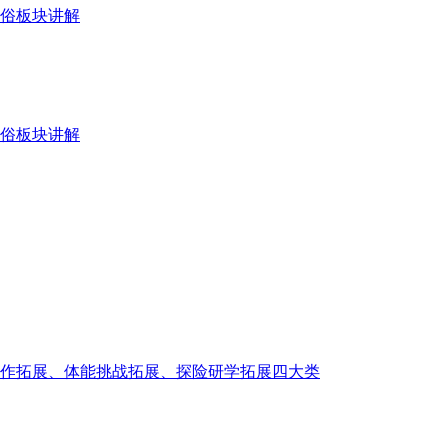
俗板块讲解
俗板块讲解
作拓展、体能挑战拓展、探险研学拓展四大类