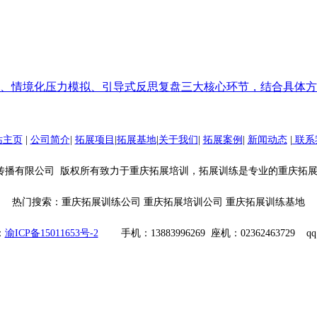
、情境化压力模拟、引导式反思复盘三大核心环节，结合具体方
站主页
|
公司简介
|
拓展项目
|
拓展基地
|
关于我们
|
拓展案例
|
新闻动态
|
联系
com 重庆领军者文化传播有限公司 版权所有致力于重庆拓展培训，拓展训练是专业的
热门搜索：重庆拓展训练公司 重庆拓展培训公司 重庆拓展训练基地
：
渝ICP备15011653号-2
手机：13883996269 座机：02362463729 qq：1