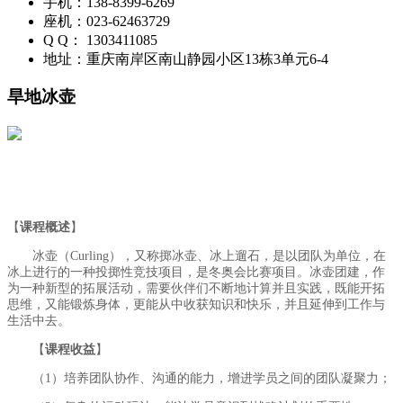
手机：138-8399-6269
座机：023-62463729
Q Q： 1303411085
地址：重庆南岸区南山静园小区13栋3单元6-4
旱地冰壶
【
课程概述
】
冰壶（Curling），又称掷冰壶、冰上遛石，是以团队为单位，在
冰上进行的一种投掷性竞技项目，是冬奥会比赛项目。冰壶团建，作
为一种新型的拓展活动，需要伙伴们不断地计算并且实践，既能开拓
思维，又能锻炼身体，更能从中收获知识和快乐，并且延伸到工作与
生活中去。
【
课程收益
】
（1）培养团队协作、沟通的能力，增进学员之间的团队凝聚力；