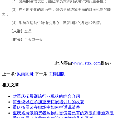
（2）复杂的运动玩法，能让学员意识到战略计划的重要性；
（3）在不断变化的局面中，锻炼学员统筹美丽的对应机制的能
力；
（4）学员在运动中能愉悦身心，激发团队的斗志和热情。
【
人群
】全员
【
时长
】半天或一天
（此内容由
www.ljztzxl.com
提供）
上一条:
风雨同舟
下一条:
U棒团队
相关文章
对重庆拓展训练行业现状的综合介绍
简要谈谈在参加重庆拓展培训后的收获
重庆拓展谈在职场中如何把话说清楚
重庆拓展谈消费者购物时更偏爱已有的刺激而非新刺激