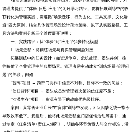
拓展训练通过模拟真实管理场景、激发个体潜能与团队协作，为
管理者提供了“体验-反思-应用”的闭环学习路径。要将拓展训练中的收
获转化为管理实践，需遵循“场景迁移、行为固化、工具支撑、文化渗
透”四大原则，结合具体管理场景设计落地策略。以下从实践路径、工
具方法和案例分析三个维度展开说明：
一、实践路径：从“体验”到“应用”的4步转化模型
1. 场景迁移：将训练场景与真实管理问题对应
拓展训练中的任务设计（如资源争夺、危机处理、团队共创）往
往映射了企业管理中的典型场景。管理者需主动建立“训练场景-管理问
题”的关联，例如：
“盲阵”项目 → 跨部门协作中信息不对称、目标不一致的问题；
“信任背摔”项目 → 团队成员对管理者决策的信任度不足；
“沙漠生存”项目 → 资源有限下的战略优先级排序。
案例：某零售企业店长在“盲阵”训练中发现，团队因缺乏统一指令
导致效率低下。复盘后，他将此场景迁移至门店促销活动筹备中，通
过制定《任务清单+责任人矩阵》，明确各环节负责人与交付标准，活