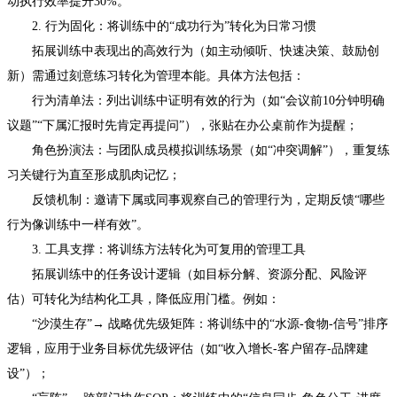
动执行效率提升30%。
2. 行为固化：将训练中的“成功行为”转化为日常习惯
拓展训练中表现出的高效行为（如主动倾听、快速决策、鼓励创
新）需通过刻意练习转化为管理本能。具体方法包括：
行为清单法：列出训练中证明有效的行为（如“会议前10分钟明确
议题”“下属汇报时先肯定再提问”），张贴在办公桌前作为提醒；
角色扮演法：与团队成员模拟训练场景（如“冲突调解”），重复练
习关键行为直至形成肌肉记忆；
反馈机制：邀请下属或同事观察自己的管理行为，定期反馈“哪些
行为像训练中一样有效”。
3. 工具支撑：将训练方法转化为可复用的管理工具
拓展训练中的任务设计逻辑（如目标分解、资源分配、风险评
估）可转化为结构化工具，降低应用门槛。例如：
“沙漠生存”→ 战略优先级矩阵：将训练中的“水源-食物-信号”排序
逻辑，应用于业务目标优先级评估（如“收入增长-客户留存-品牌建
设”）；