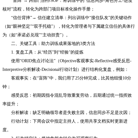
“盲阵”→ 跨部门协作SOP：将训练中的“信息同步-角色分工-进度
核对”流程，转化为跨部门项目标准化操作手册；
“信任背摔”→ 信任建立清单：列出训练中“接住队友”的关键动作
（如“眼神坚定”“双手托稳”），转化为管理者与下属建立信任的具体行
为（如“承诺必兑现”“主动担责”）。
二、关键工具：助力训练成果落地的3类方法
1. 复盘工具：从“经历”到“经验”的提炼
使用“ORID焦点讨论法”（Objective客观事实-Reflective感受反思-
Interpretive分析解读-Decisional行动计划）进行结构化复盘，例如：
客观事实：在“盲阵”中，我们用了25分钟完成，比其他组慢10分
钟；
感受反思：初期因指令混乱导致重复劳动，后期通过统一指挥效
率提升；
分析解读：缺乏明确领导者是失败主因，信息同步不足是次因；
行动计划：下周会议中指定主持人，使用共享文档实时更新进
度。