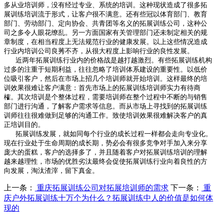
多从业培训师，没有经过专业、系统的培训。这种现状造成了很多拓
展训练培训流于形式，让客户很不满意。还有些冠以体育部门、教育
部门、劳动部门、定向协会、共青团等名义的拓展训练公司，这种公
司之多令人眼花缭乱。另一方面国家有关管理部门还未制定相关的规
章制度，在相当程度上无法规范行业的健康发展。以上这些情况造成
行业内培训公司良莠不齐，从很大程度上影响行业的良性发展。
近两年拓展训练行业内的价格战是越打越激烈。有些拓展训练机构
过多的注重于短期利益，往往忽略了培训体系建设的重要性。以低价
位吸引客户，然后在市场上招几个培训师就开始培训。这样最终的培
训效果很难让客户满意：首先市场上的拓展训练培训师实力有待商
榷。其次培训是个整体过程，需要培训师在整个过程中不断的与销售
部门进行沟通，了解客户需求等信息。而从市场上寻找到的拓展训练
训师往往很难做到足够的沟通工作。致使培训效果很难解决客户的真
正培训目的。
拓展训练发展，就如同每个行业的成长过程一样都会走向专业化。
现在行业处于生命周期的成长期，势必会有很多竞争对手加入来分享
庞大的蛋糕，客户的选择多了，并且随着客户对拓展训练培训的理解
越来越理性，市场的优胜劣汰最终会促使拓展训练行业向着良性的方
向发展，淘汰渣滓，留下真金。
上一条：
重庆拓展训练公司对拓展培训师的需求
下一条：
重
庆户外拓展训练十万个为什么？拓展训练中人的价值是如何体
现的