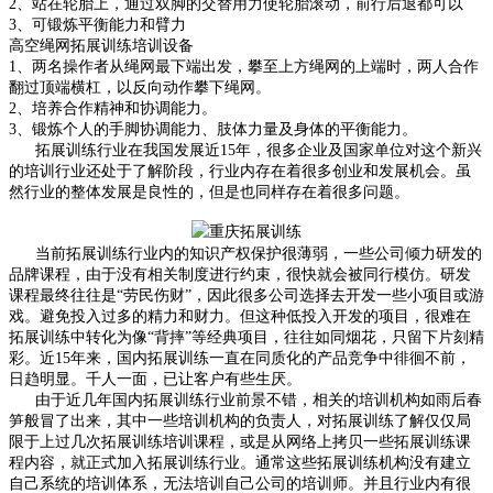
2、站在轮胎上，通过双脚的交替用力使轮胎滚动，前行后退都可以
3、可锻炼平衡能力和臂力
高空绳网拓展训练培训设备
1、两名操作者从绳网最下端出发，攀至上方绳网的上端时，两人合作
翻过顶端横杠，以反向动作攀下绳网。
2、培养合作精神和协调能力。
3、锻炼个人的手脚协调能力、肢体力量及身体的平衡能力。
拓展训练行业在我国发展近15年，很多企业及国家单位对这个新兴
的培训行业还处于了解阶段，行业内存在着很多创业和发展机会。虽
然行业的整体发展是良性的，但是也同样存在着很多问题。
当前拓展训练行业内的知识产权保护很薄弱，一些公司倾力研发的
品牌课程，由于没有相关制度进行约束，很快就会被同行模仿。研发
课程最终往往是“劳民伤财”，因此很多公司选择去开发一些小项目或游
戏。避免投入过多的精力和财力。但这种低投入开发的项目，很难在
拓展训练中转化为像“背摔”等经典项目，往往如同烟花，只留下片刻精
彩。近15年来，国内拓展训练一直在同质化的产品竞争中徘徊不前，
日趋明显。千人一面，已让客户有些生厌。
由于近几年国内拓展训练行业前景不错，相关的培训机构如雨后春
笋般冒了出来，其中一些培训机构的负责人，对拓展训练了解仅仅局
限于上过几次拓展训练培训课程，或是从网络上拷贝一些拓展训练课
程内容，就正式加入拓展训练行业。通常这些拓展训练机构没有建立
自己系统的培训体系，无法培训自己公司的培训师。并且行业内有很