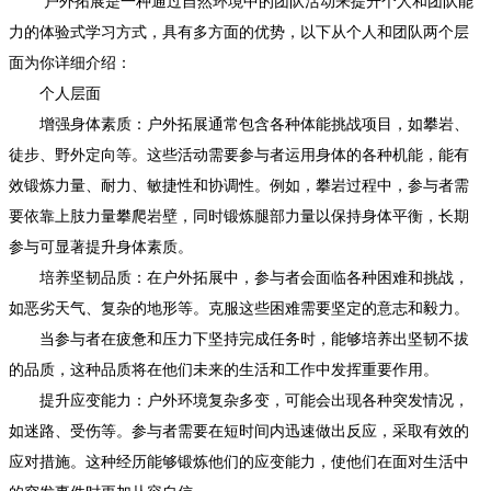
户外拓展是一种通过自然环境中的团队活动来提升个人和团队能
力的体验式学习方式，具有多方面的优势，以下从个人和团队两个层
面为你详细介绍：
个人层面
增强身体素质：户外拓展通常包含各种体能挑战项目，如攀岩、
徒步、野外定向等。这些活动需要参与者运用身体的各种机能，能有
效锻炼力量、耐力、敏捷性和协调性。例如，攀岩过程中，参与者需
要依靠上肢力量攀爬岩壁，同时锻炼腿部力量以保持身体平衡，长期
参与可显著提升身体素质。
培养坚韧品质：在户外拓展中，参与者会面临各种困难和挑战，
如恶劣天气、复杂的地形等。克服这些困难需要坚定的意志和毅力。
当参与者在疲惫和压力下坚持完成任务时，能够培养出坚韧不拔
的品质，这种品质将在他们未来的生活和工作中发挥重要作用。
提升应变能力：户外环境复杂多变，可能会出现各种突发情况，
如迷路、受伤等。参与者需要在短时间内迅速做出反应，采取有效的
应对措施。这种经历能够锻炼他们的应变能力，使他们在面对生活中