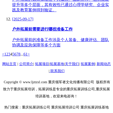
提升等多个层面，其有效性已通过心理学研究、企业实
践及教育案例得到验证。
[2025-09-17]
户外拓展前需要进行哪些准备工作
户外拓展前的准备工作涉及个人装备、健康评估、团队
协调及应急保障等多个方面
<
1
2
3
4
5
6
7
8
...
61
>
网站主页
|
公司简介
|
拓展项目
|
拓展基地
|
关于我们
|
拓展案例
|
新闻动态
|
联系我们
Copyright © www.ljztzxl.com 重庆领军者文化传播有限公司 版权所有
致力于重庆拓展培训，拓展训练是专业的重庆拓展训练公司,重庆拓展
培训基地，欢迎来电咨询！
热门搜索：重庆拓展训练公司 重庆拓展培训公司 重庆拓展训练基地