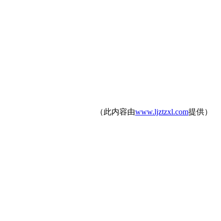
（此内容由
www.ljztzxl.com
提供）