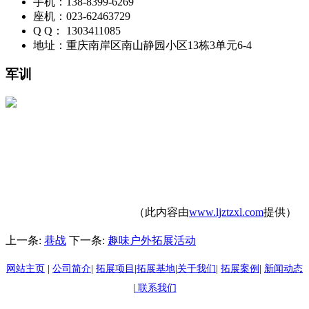
手机：138-8399-6269
座机：023-62463729
Q Q： 1303411085
地址：重庆南岸区南山静园小区13栋3单元6-4
军训
（此内容由
www.ljztzxl.com
提供）
上一条:
巷战
下一条:
趣味户外拓展活动
网站主页
|
公司简介
|
拓展项目
|
拓展基地
|
关于我们
|
拓展案例
|
新闻动态
|
联系我们