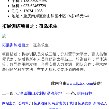
手机：138-8399-6269
座机：023-62463729
Q Q： 1303411085
地址：重庆南岸区南山静园小区13栋3单元6-4
拓展训练项目之：孤岛求生
拓展训练项目
之：孤岛求生
项目描述：将参训队员分成三组，分别置于太平岛、盲人岛和
哑吧岛，尔后将所有人员救助到太平岛上。培训目的：群体决
策；领导作用的发挥；合理安排人力资源；团队合作；寻求解
决问题的科学方法；主要矛盾和次要矛盾的处理。
（此内容由
www.ljztzxl.com
提供）
上一条:
江津四面山皮划艇漂流基地
下一条:
信任背摔
网站主页
|
公司简介
|
拓展项目
|
拓展基地
|
关于我们
|
拓展案例
|
新闻动态